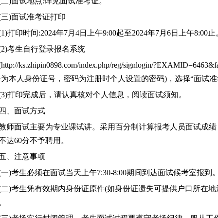
(二)面试地点
:详见面试准考证。
(三)面试准考证打印
(1)打印时间:2024年
7
月4日上午9:00起至2024年7月6日上午8:00止
(2)考生自行登录报名系统
(
http://ks.zhipin0898.com/index.php/reg/signlogin/?EXAMID=6463&f
号为本人身份证号，密码为注册时个人设置的密码)，选择“面试准
(3)打印完成后，请认真核对个人信息，阅读面试须知。
四、面试方式
教师面试主要为专业课试讲。采用百分制计算报考人员面试成绩
不达60分不予聘用。
五
、注意事项
(一)考生必须在面试当天上午7:30-8:00期间到达面试候考室
(二)考生凭有效期内身份证原件(如身份证遗失可提供户口所在
。