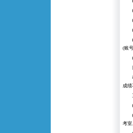
(账
成绩
考室