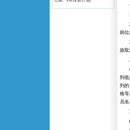
12:00，下午14:30-17:30)
岗位
故取
到低
列的
格等
员名