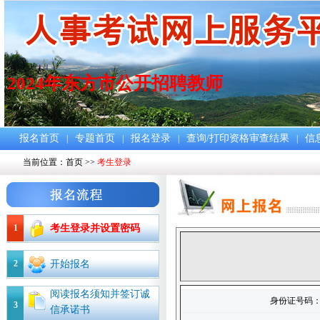
2024年东方市公开招聘教师
报名首页
专题首页
报名登录
查询/打印资格审查结果
信
|
|
|
|
当前位置：
首页
>>
考生登录
1
考生登录并设置密码
2
开始报名
阅读报名须知并签订诚
身份证号码
3
信承诺书