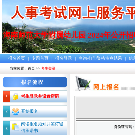
海南师范大学附属幼儿园 2024年公开
报名首页
专题首页
报名登录
查询/打印资格审查结果
信
|
|
|
|
当前位置：
首页
>>
考生登录
1
考生登录并设置密码
2
开始报名
阅读报名须知并签订诚
身份证号码
3
信承诺书